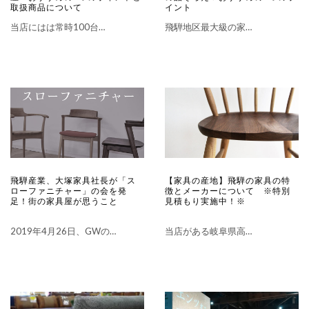
取扱商品について
イント
当店にはは常時100台…
飛騨地区最大級の家…
飛騨産業、大塚家具社長が「ス
【家具の産地】飛騨の家具の特
ローファニチャー」の会を発
徴とメーカーについて ※特別
足！街の家具屋が思うこと
見積もり実施中！※
2019年4月26日、GWの…
当店がある岐阜県高…