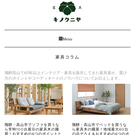
Toggle
Menu
Navigation
家具コラム
飛騨高山で60年以上インテリア・家具を販売してきた家具屋が、選び
方のポイントやコーディネートのノウハウについてお伝えします。
飛騨・高山市でソファを買うな
飛騨・高山市でベッドを買うな
ら常時100台展示の家具木の國
ら家具木の國屋！地域最大60台
屋！おすすめの6つのポイントと
の品ぞろえ＆おすすめの6つのポ