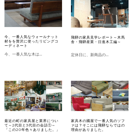
今、一番人気なウォールナット
飛騨の家具見学レポート～木馬
材をを贅沢に使ったリビングコ
舎・飛騨産業・日進木工編～
ーディネート
今、一番人気な木は…
定休日に、新商品の…
最近の町の家具屋と業界につい
家具木の國屋で一番人気のソフ
て～2代目と3代目の会話①～
ァは？そこには飛騨ならではの
「この20年色々ありました。」
理由がありました。