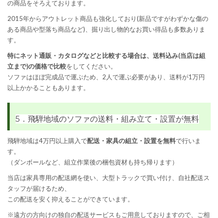
の商品をそろえております。
2015年からアウトレット商品も強化しており(新品ですがわずかな傷の
ある商品や型落ち商品など)、掘り出し物的なお買い得品も多数ありま
す。
特にネット通販・カタログなどと比較する場合は、送料込み(当店は組
立まで)の価格で比較
をしてください。
ソファはほぼ完成品で運ぶため、2人で運ぶ必要があり、送料が1万円
以上かかることもあります。
5．飛騨地域のソファの送料・組み立て・設置が無料
飛騨地域は4万円以上購入で
配送・家具の組立・設置を無料
で行いま
す。
（ダンボールなど、組立作業後の梱包資材も持ち帰ります）
当店は家具専用の配送網を使い、大型トラックで買い付け、自社配送ス
タッフが届けるため、
この配送を安く抑えることができています。
※遠方の方向けの独自の配送サービスもご用意しておりますので、ご相