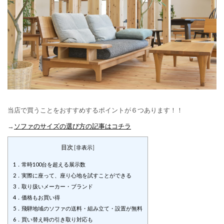
当店で買うことをおすすめするポイントが６つあります！！
→
ソファのサイズの選び方の記事はコチラ
目次
[
非表示
]
1．常時100台を超える展示数
2．実際に座って、座り心地を試すことができる
3．取り扱いメーカー・ブランド
4．価格もお買い得
5．飛騨地域のソファの送料・組み立て・設置が無料
6．買い替え時の引き取り対応も