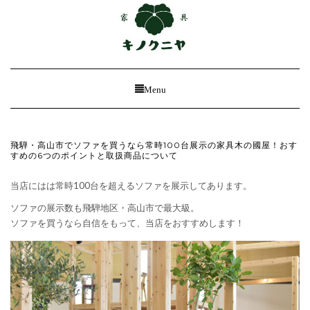
Toggle
Menu
Navigation
飛騨・高山市でソファを買うなら常時100台展示の家具木の國屋！おす
すめの6つのポイントと取扱商品について
当店にはは常時100台を超えるソファを展示してあります。
ソファの展示数も飛騨地区・高山市で最大級。
ソファを買うなら自信をもって、当店をおすすめします！