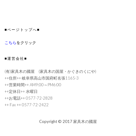
■ページトップへ■
こちら
をクリック
■運営会社■
(有)家具木の國屋 (家具木の国屋・かぐきのくにや)
++住所++ 岐阜県高山市国府町名張1165-3
++営業時間++ AM9:00～PM6:00
++定休日++ 水曜日
++お電話++ 0577-72-2828
++ Fax ++ 0577-72-2422
Copyright © 2017 家具木の國屋