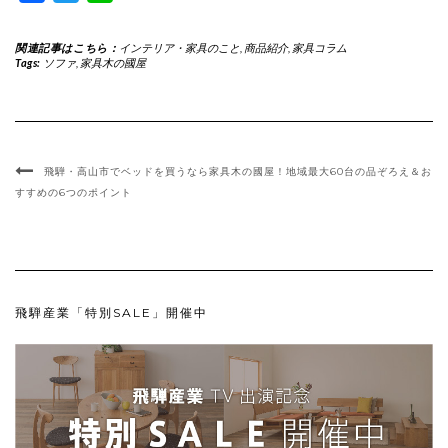
関連記事はこちら：
インテリア・家具のこと
,
商品紹介
,
家具コラム
Tags:
ソファ
,
家具木の國屋
飛騨・高山市でベッドを買うなら家具木の國屋！地域最大60台の品ぞろえ＆お
すすめの6つのポイント
飛騨産業「特別SALE」開催中