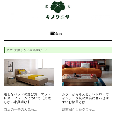
Toggle
Menu
Navigation
タグ: 失敗しない家具選び
適切なベッドの選び方 マット
カラーから考える、レトロ・ヴ
レス・フレームについて【失敗
ィンテージ風の家具に合わせや
しない家具選び】
すいお部屋とは
当店の一番の人気商…
以前紹介したクラッ…