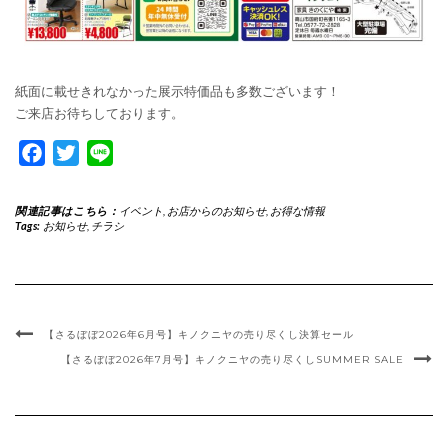
紙面に載せきれなかった展示特価品も多数ございます！
ご来店お待ちしております。
Facebook
Twitter
Line
関連記事はこちら：
イベント
,
お店からのお知らせ
,
お得な情報
Tags:
お知らせ
,
チラシ
【さるぼぼ2026年6月号】キノクニヤの売り尽くし決算セール
【さるぼぼ2026年7月号】キノクニヤの売り尽くしSUMMER SALE