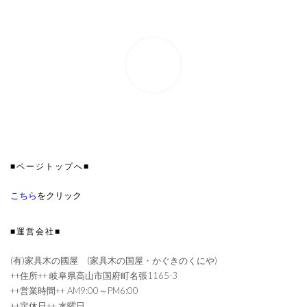
■ページトップへ■
こちら
をクリック
■運営会社■
(有)家具木の國屋 (家具木の国屋・かぐきのくにや)
++住所++ 岐阜県高山市国府町名張1165-3
++営業時間++ AM9:00～PM6:00
++定休日++ 水曜日