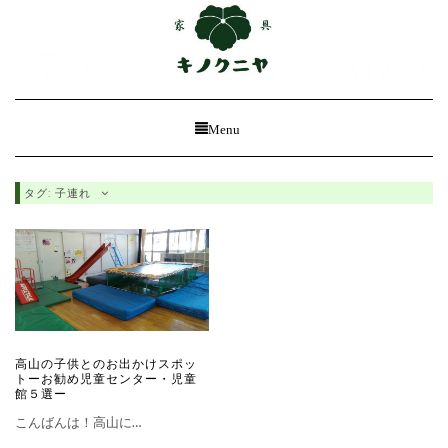
Toggle
Menu
Navigation
タグ: 子連れ
高山の子供とのお出かけスポッ
トーお勧め児童センター・児童
館５選ー
こんばんは！高山に…