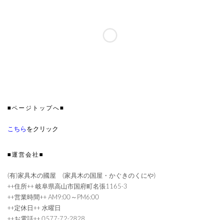
■ページトップへ■
こちら
をクリック
■運営会社■
(有)家具木の國屋 (家具木の国屋・かぐきのくにや)
++住所++ 岐阜県高山市国府町名張1165-3
++営業時間++ AM9:00～PM6:00
++定休日++ 水曜日
++お電話++ 0577-72-2828