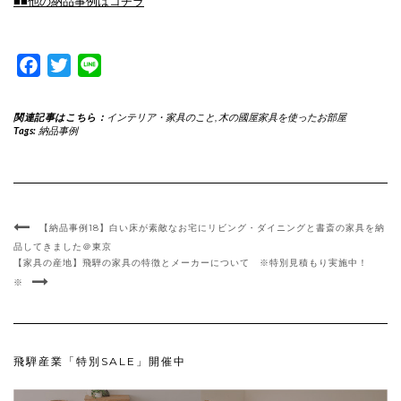
■■他の納品事例はコチラ
Facebook
Twitter
Line
関連記事はこちら：
インテリア・家具のこと
,
木の國屋家具を使ったお部屋
Tags:
納品事例
【納品事例18】白い床が素敵なお宅にリビング・ダイニングと書斎の家具を納
品してきました＠東京
【家具の産地】飛騨の家具の特徴とメーカーについて ※特別見積もり実施中！
※
飛騨産業「特別SALE」開催中