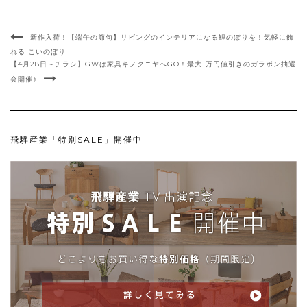
新作入荷！【端午の節句】リビングのインテリアになる鯉のぼりを！気軽に飾
れる こいのぼり
【4月28日～チラシ】GWは家具キノクニヤへGO！最大1万円値引きのガラポン抽選
会開催♪
飛騨産業「特別SALE」開催中