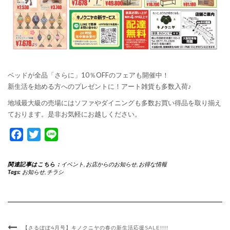
ベッドが全品「さらに」10％OFFのフェアも開催中！
新生活を始める方へのプレゼントに！アート雑貨も多数入荷♪
地域最大級の売場にはソファやダイニングも多数お買い得品を取り揃え
ております。是非お気軽にお越しください。
Facebook
Twitter
Line
関連記事はこちら：
イベント
,
お店からのお知らせ
,
お得な情報
Tags:
お知らせ
,
チラシ
【さるぼぼ4月号】キノクニヤの春の新生活応援SALE!!!!