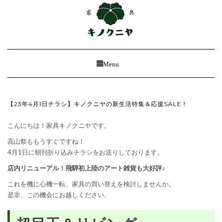
Toggle
Menu
Navigation
【23年4月1日チラシ】キノクニヤの新生活特集＆応援SALE！
こんにちは！家具キノクニヤです。
高山祭ももうすぐですね！
4月1日に朝刊折り込みチラシをお送りしております。
店内リニューアル！飛騨初上陸のアート雑貨も大好評♪
これを機に心機一転、家具の買い替えを検討しませんか。
是非、この機会にお越しください。