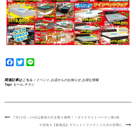
Facebook
Twitter
Line
関連記事はこちら：
イベント
,
お店からのお知らせ
,
お得な情報
Tags:
セール
,
チラシ
7月22日－24日は家具の引き取り無料！！ダイナマイトバーゲン第2段
※完売※【新商品】ラウンドソファでくつろぎの空間に