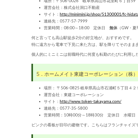
場所：〒506-0026 岐阜県高山市花里町６丁目5
運営会社：株式会社洞口不動産
サイト：
http://minimini.jp/shop/51300001/fc-hida
連絡先：0577-57-7999
営業時間：08:00～18:00 定休日
無休
（GW・夏
何と言っても高山駅徒歩2分の好立地が、おすすめです。
特に遠方から電車で下見に来た方は、駅を降りてそのまま
個人的にミニミニは前職時代に何度も転勤のたびに利用し
5．ホームメイト東建コーポレーション（株
場所： 〒506-0825 岐阜県高山市石浦町５丁目４２
運営会社：東建コーポレーション
サイト：
http://www.token-takayama.com/
連絡先：0577-35-5800
営業時間：10時00分～18時30分 定休日 水曜日
ピンクの看板が目印の建物です。こちらはフランチャイズ