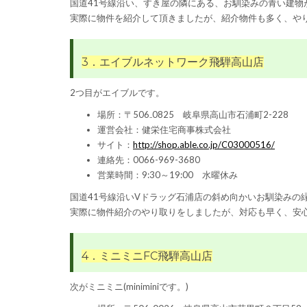
国道41号線沿い、すき屋の隣にある、お馴染みの青い建物
実際に物件を紹介して頂きましたが、紹介物件も多く、や
3．エイブルネットワーク飛騨高山店
2つ目がエイブルです。
場所：〒506₋0825 岐阜県高山市石浦町2-228
運営会社：健栄住宅商事株式会社
サイト：
http://shop.able.co.jp/C03000516/
連絡先：
0066-969-3680
営業時間：9:30～19:00 水曜休み
国道41号線沿いVドラッグ石浦店の斜め向かいお馴染みの
実際に物件紹介のやり取りをしましたが、対応も早く、安
4．ミニミニFC飛騨高山店
次がミニミニ(miniminiです。)