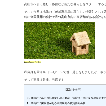
高山市へ引っ越し・移住など新たな暮らしをスタートする
そこで今回は地元の【老舗家具屋の暮らしの情報】として
特に
全国展開の会社で且つ高山市内に実店舗がある会社
を
image4you
/ Pixabay
私自身も最近高山へUターンで引っ越しをしましたが、ネ
そして家具は是非、当店で！
目次
[
非表示
]
0．高山市にあるお部屋探しの不動産・賃貸仲介会社をgoogle先生
1．高山市に実店舗がある全国展開の賃貸仲介会社