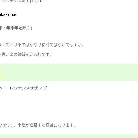
9 レジデンス高山駅前1F
takayama/
季・年末年始除く）
歩いていけるのはかなり便利ではないでしょか。
た思い出の賃貸紹介会社です。
）
５−１ レジデンスサザン 1F
ではなく、東建が運営する店舗になります。