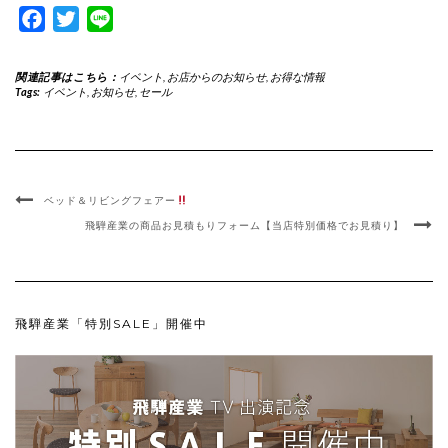
Facebook
Twitter
Line
関連記事はこちら：
イベント
,
お店からのお知らせ
,
お得な情報
Tags:
イベント
,
お知らせ
,
セール
ベッド＆リビングフェアー
飛騨産業の商品お見積もりフォーム【当店特別価格でお見積り】
飛騨産業「特別SALE」開催中