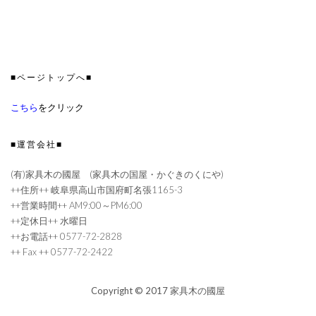
■ページトップへ■
こちら
をクリック
■運営会社■
(有)家具木の國屋 (家具木の国屋・かぐきのくにや)
++住所++ 岐阜県高山市国府町名張1165-3
++営業時間++ AM9:00～PM6:00
++定休日++ 水曜日
++お電話++ 0577-72-2828
++ Fax ++ 0577-72-2422
Copyright © 2017 家具木の國屋