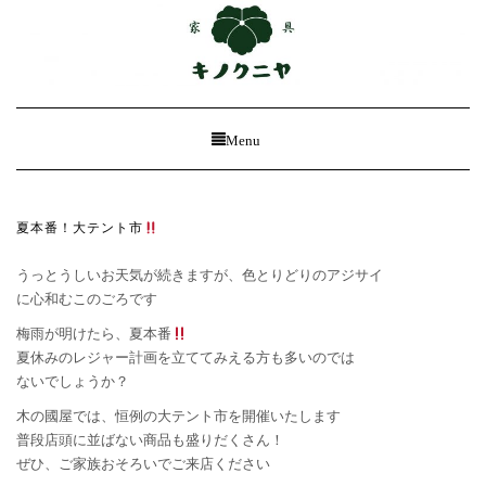
Toggle
Menu
Navigation
夏本番！大テント市
うっとうしいお天気が続きますが、色とりどりのアジサイ
​に心和むこのごろです
​梅雨が明けたら、夏本番
​夏休みのレジャー計画を立ててみえる方も多いのでは
ないでしょうか？
​木の國屋では、恒例の大テント市を開催いたします
普段店頭に並ばない商品も盛りだくさん！
ぜひ、ご家族おそろいでご来店ください