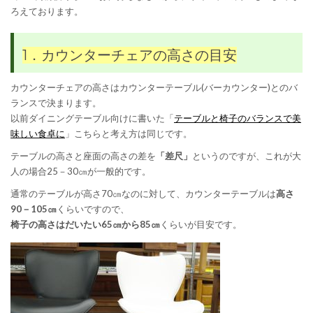
ろえております。
1．カウンターチェアの高さの目安
カウンターチェアの高さはカウンターテーブル(バーカウンター)とのバ
ランスで決まります。
以前ダイニングテーブル向けに書いた「
テーブルと椅子のバランスで美
味しい食卓に
」こちらと考え方は同じです。
テーブルの高さと座面の高さの差を
「差尺」
というのですが、これが大
人の場合25－30㎝が一般的です。
通常のテーブルが高さ70㎝なのに対して、カウンターテーブルは
高さ
90－105㎝
くらいですので、
椅子の高さはだいたい65㎝から85㎝
くらいが目安です。