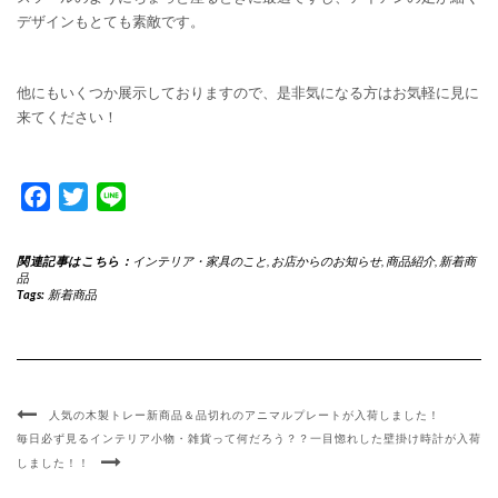
デザインもとても素敵です。
他にもいくつか展示しておりますので、是非気になる方はお気軽に見に
来てください！
Facebook
Twitter
Line
関連記事はこちら：
インテリア・家具のこと
,
お店からのお知らせ
,
商品紹介
,
新着商
品
Tags:
新着商品
人気の木製トレー新商品＆品切れのアニマルプレートが入荷しました！
毎日必ず見るインテリア小物・雑貨って何だろう？？一目惚れした壁掛け時計が入荷
しました！！